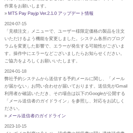
i
作業をお願いします。
o
»
MTS Pay Payjp Ver.2.1.0 アップデート情報
n
2024-07-15
「見積注文」メニューで、ユーザー様限定価格の製品を注文
いただけるよう機能を変更しました。システム各所のプログ
ラムを変更した影響で、エラーが発生する可能性がございま
す。操作中にエラーなどございましたらお知らせください。
ご協力をよろしくお願いいたします。
2024-01-18
弊社予約システムから送信する予約メールに関し、「メール
が届かない」お問い合わせが届いております。送信先がGmail
利用者か確認いただき、その場合は以下のGoogleが公開する
「メール送信者のガイドライン」を参照し、対応をお試しく
ださい。
»
メール送信者のガイドライン
2023-10-15