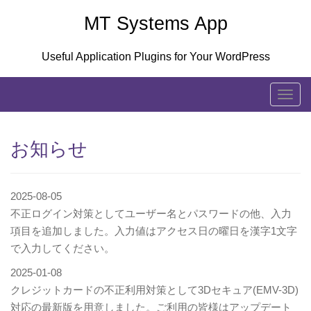
Skip
MT Systems App
to
content
Useful Application Plugins for Your WordPress
T
o
g
お知らせ
g
l
e
2025-08-05
n
不正ログイン対策としてユーザー名とパスワードの他、入力
a
項目を追加しました。入力値はアクセス日の曜日を漢字1文字
v
で入力してください。
i
g
2025-01-08
a
クレジットカードの不正利用対策として3Dセキュア(EMV-3D)
t
対応の最新版を用意しました。ご利用の皆様はアップデート