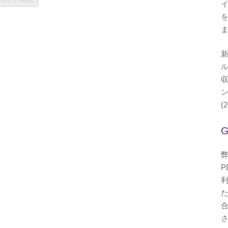
(2
弊
P
合