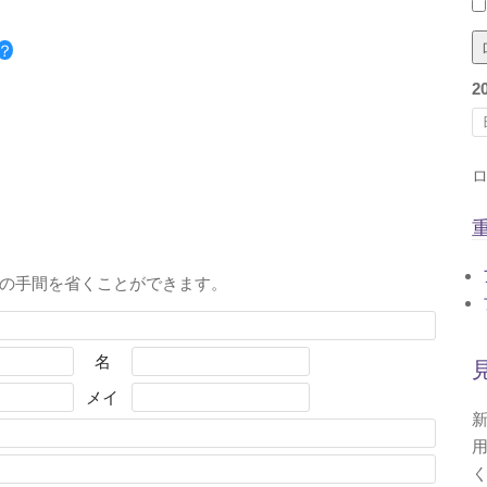
？
2
の手間を省くことができます。
名
メイ