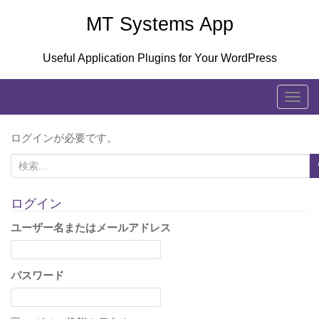
Skip
MT Systems App
to
content
Useful Application Plugins for Your WordPress
T
o
g
ログインが必要です。
g
検
l
索
e
:
ログイン
n
a
ユーザー名またはメールアドレス
v
i
パスワード
g
a
t